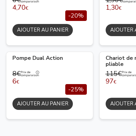
comparaison
compara
4,70
1,30
€
€
-20%
AJOUTER AU PANIER
AJOUTER 
Pompe Dual Action
Chariot de
pliable
8€
115€
Prix de
Prix de
comparaison
comparai
6
97
€
€
-25%
AJOUTER AU PANIER
AJOUTER 