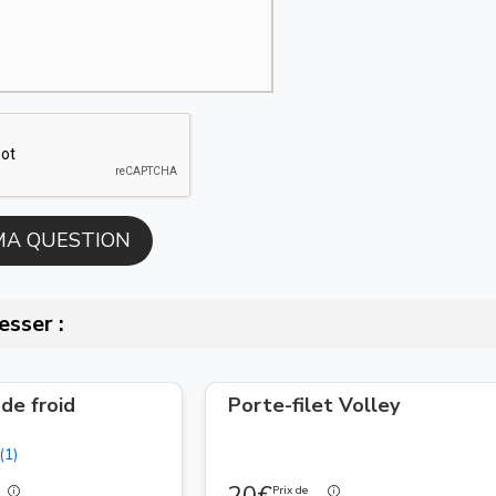
esser :
de froid
Porte-filet Volley
(1)
20€
Prix de