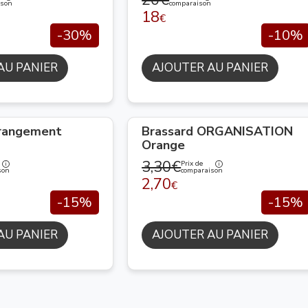
ison
comparaison
18
€
-30%
-10%
AU PANIER
AJOUTER AU PANIER
 rangement
Brassard ORGANISATION
Orange
3,30€
Prix de
son
comparaison
2,70
€
-15%
-15%
AU PANIER
AJOUTER AU PANIER