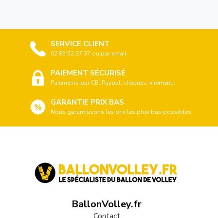
SERVICE CLIENT
02 85 52 37 37 ou par email
PAIEMENT SÉCURISÉ
Paiements par CB, Paypal, chèques, virement...
GARANTIE PRIX BAS
Nous garantissons les prix les plus bas possibles
BallonVolley.fr
Contact