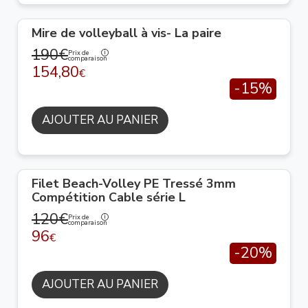
Mire de volleyball à vis- La paire
190€
Prix de
comparaison
154,80
€
-15%
AJOUTER AU PANIER
Filet Beach-Volley PE Tressé 3mm
Compétition Cable série L
120€
Prix de
comparaison
96
€
-20%
AJOUTER AU PANIER