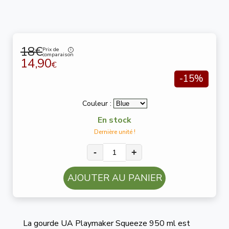
18€
Prix de
comparaison
14,90
€
-15%
Couleur :
En stock
Dernière unité !
-
+
AJOUTER AU PANIER
La gourde UA Playmaker Squeeze 950 ml est