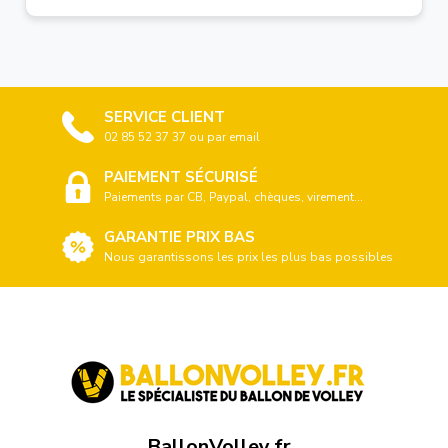
SERVICE CLIENT
02 85 52 37 37 ou par email
PAIEMENT SÉCURISÉ
Paiements par CB, Paypal, chèques, virement...
GARANTIE PRIX BAS
Nous garantissons les prix les plus bas possibles
BallonVolley.fr