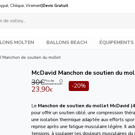
aypal, Chèque, Virement
|
Devis Gratuit
LONS MOLTEN
BALLONS BEACH
ÉQUIPEMENTS
/
Manchon de soutien du mollet
McDavid Manchon de soutien du mol
30€
Prix de
comparaison
-20%
23,90
€
Le
Manchon de soutien du mollet
McDavid (
pour offrir un soutien ciblé, une compression thé
une isolation thermique adaptée aux efforts sport
reprise après une fatigue musculaire légère. Il aid
tensions, à soulager les douleurs musculaires du