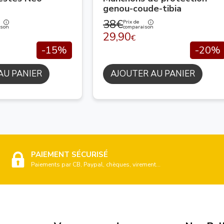
genou-coude-tibia
38€
Prix de
ison
comparaison
29,90
€
-15%
-20%
AU PANIER
AJOUTER AU PANIER
PAIEMENT SÉCURISÉ
Paiements par CB, Paypal, chèques, virement...