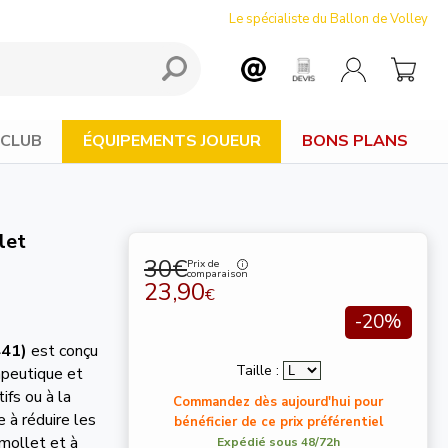
Le spécialiste du Ballon de Volley
 CLUB
ÉQUIPEMENTS JOUEUR
BONS PLANS
let
30€
Prix de
comparaison
23,90
€
-20%
441)
est conçu
Taille :
rapeutique et
ifs ou à la
Commandez dès aujourd'hui pour
e à réduire les
bénéficier de ce prix préférentiel
 mollet et à
Expédié sous 48/72h