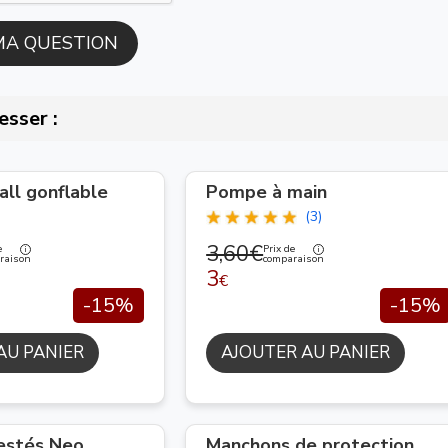
esser :
ll gonflable
Pompe à main
(3)
3,60€
e
Prix de
raison
comparaison
3
€
-15%
-15%
AU PANIER
AJOUTER AU PANIER
lestés Neo
Manchons de protection