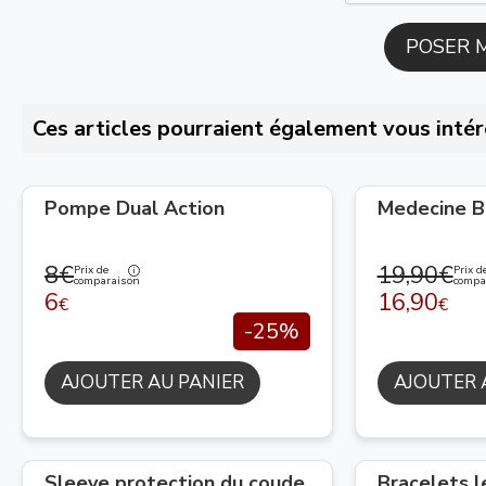
Ces articles pourraient également vous intér
Pompe Dual Action
Medecine Ba
8€
19,90€
Prix de
Prix d
comparaison
compa
6
16,90
€
€
-25%
AJOUTER AU PANIER
AJOUTER 
Sleeve protection du coude
Bracelets 