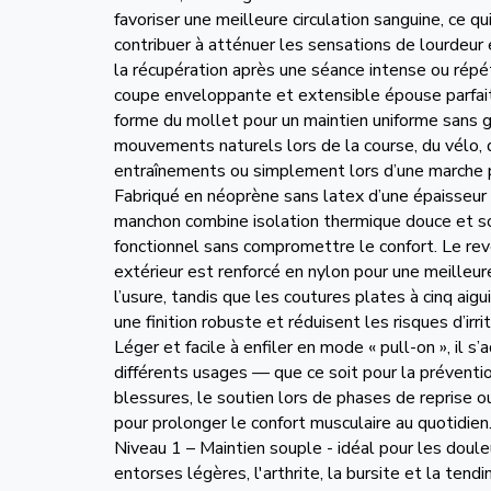
favoriser une meilleure circulation sanguine, ce qu
contribuer à atténuer les sensations de lourdeur 
la récupération après une séance intense ou répét
coupe enveloppante et extensible épouse parfai
forme du mollet pour un maintien uniforme sans 
mouvements naturels lors de la cou
rse, du vélo,
entraînements ou simplement lors d’une marche 
Fabriqué en néoprène sans latex d’une épaisseur
manchon combine isolation thermique douce et s
fonctionnel sans compromettre le confort. Le r
extérieur est renforcé en nylon pour une meilleur
l’usure, tandis que les coutures plates à cinq aigui
une finition robuste et réduisent les risques d’irri
Léger et facile à enfiler en mode « pull-on », il s’
différents usages — que ce soit pour la préventi
blessures, le soutien lors de phases de reprise 
pour prolonger le confort musculaire au quotidien
Niveau 1 – Maintien souple - idéal pour les doule
entorses légères, l'arthrite, la bursite et la tendi