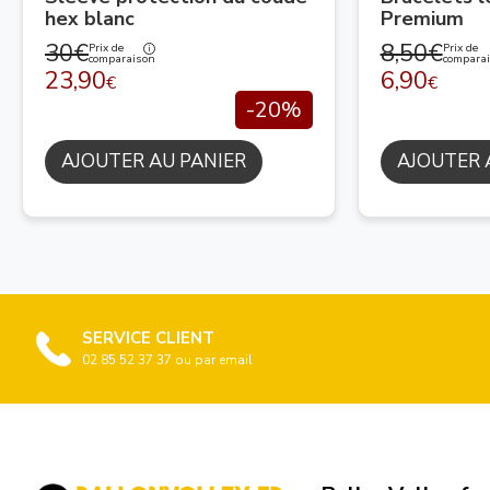
hex blanc
Premium
30€
8,50€
Prix de
Prix de
comparaison
compara
23,90
6,90
€
€
-20%
AJOUTER AU PANIER
AJOUTER 
SERVICE CLIENT
02 85 52 37 37 ou par email