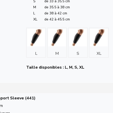
S
de 33 à 35.5 cm
M
de 35.5 à 38 cm
L
de 38 à 42 cm
XL
de 42 à 45.5 cm
L
M
S
XL
Taille disponibles : L, M, S, XL
port Sleeve (441)
mm