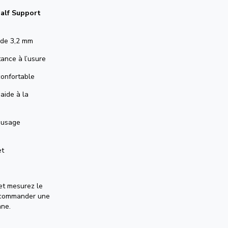
alf Support
 de 3,2 mm
ance à l’usure
confortable
aide à la
u usage
et
et mesurez le
r commander une
nne.