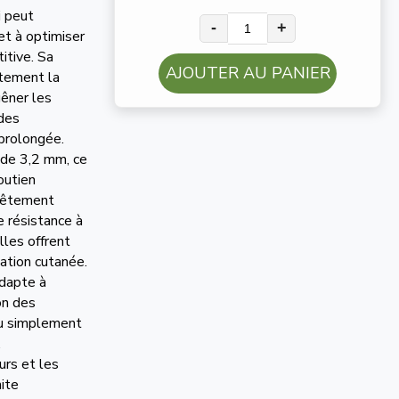
i peut
-
+
et à optimiser
itive. Sa
AJOUTER AU PANIER
tement la
gêner les
 des
prolongée.
 de 3,2 mm, ce
outien
evêtement
e résistance à
lles offrent
tation cutanée.
adapte à
on des
ou simplement
.
urs et les
nite