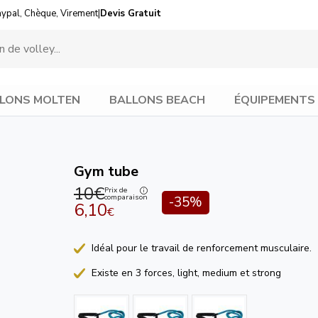
aypal, Chèque, Virement
|
Devis Gratuit
LONS MOLTEN
BALLONS BEACH
ÉQUIPEMENTS
Gym tube
10€
Prix de
comparaison
-35%
6,10
€
Idéal pour le travail de renforcement musculaire.
Existe en 3 forces, light, medium et strong