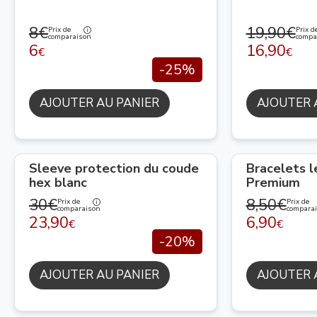
8€
19,90€
Prix de
Prix d
comparaison
compa
6
16,90
€
€
-25%
AJOUTER AU PANIER
AJOUTER 
Sleeve protection du coude
Bracelets 
hex blanc
Premium
30€
8,50€
Prix de
Prix de
comparaison
compara
23,90
6,90
€
€
-20%
AJOUTER AU PANIER
AJOUTER 