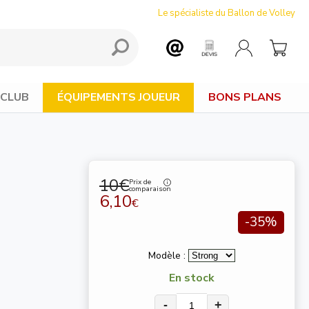
Le spécialiste du Ballon de Volley
 CLUB
ÉQUIPEMENTS JOUEUR
BONS PLANS
10€
Prix de
comparaison
6,10
€
-35%
Modèle :
En stock
-
+