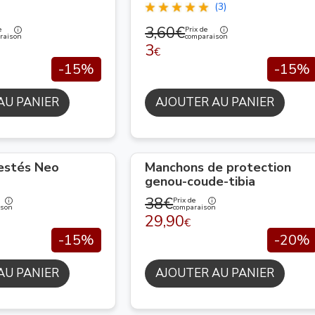
(3)
3,60€
e
Prix de
raison
comparaison
3
€
-15%
-15%
AU PANIER
AJOUTER AU PANIER
lestés Neo
Manchons de protection
genou-coude-tibia
38€
Prix de
ison
comparaison
29,90
€
-15%
-20%
AU PANIER
AJOUTER AU PANIER