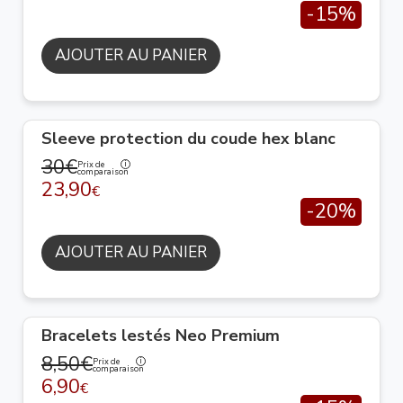
-15%
AJOUTER AU PANIER
Sleeve protection du coude hex blanc
30€
Prix de
comparaison
23,90
€
-20%
AJOUTER AU PANIER
Bracelets lestés Neo Premium
8,50€
Prix de
comparaison
6,90
€