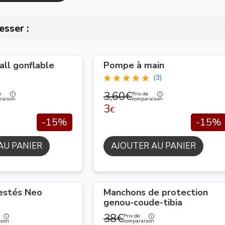
esser :
ll gonflable
Pompe à main
(3)
3,60€
e
Prix de
raison
comparaison
3
€
-15%
-15%
AU PANIER
AJOUTER AU PANIER
lestés Neo
Manchons de protection
genou-coude-tibia
38€
Prix de
ison
comparaison