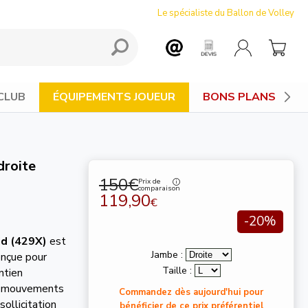
Le spécialiste du Ballon de Volley
CLUB
ÉQUIPEMENTS JOUEUR
BONS PLANS
droite
150€
Prix de
comparaison
119,90
€
-20%
d (429X)
est
Jambe :
nçue pour
Taille :
ntien
de mouvements
Commandez dès aujourd'hui pour
ollicitation
bénéficier de ce prix préférentiel