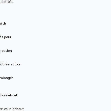
abilités
with
és pour
pression
librée autour
prolongés
tionnels et
nez-vous debout