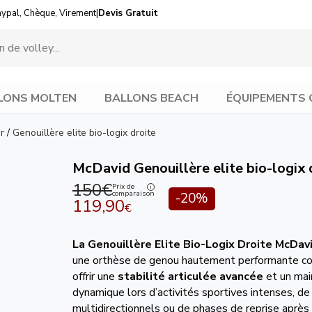
aypal, Chèque, Virement
|
Devis Gratuit
LONS MOLTEN
BALLONS BEACH
ÉQUIPEMENTS 
r
/
Genouillère elite bio-logix droite
McDavid Genouillère elite bio-logix 
150€
Prix de
comparaison
-20%
119,90
€
La Genouillère Elite Bio-Logix Droite
McDavi
une orthèse de genou hautement performante co
offrir une
stabilité articulée avancée
et un mai
dynamique lors d’activités sportives intenses, 
multidirectionnels ou de phases de reprise après s