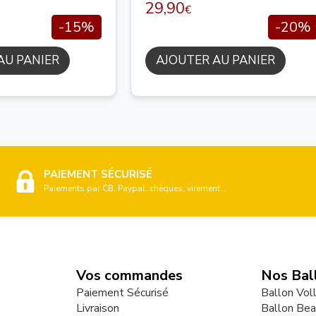
29,90
€
-15%
-20%
AU PANIER
AJOUTER AU PANIER
PAIEMENT SÉCURISÉ
Paiements par CB, Paypal, chèques, virement...
Vos commandes
Nos Bal
Paiement Sécurisé
Ballon Vol
Livraison
Ballon Bea