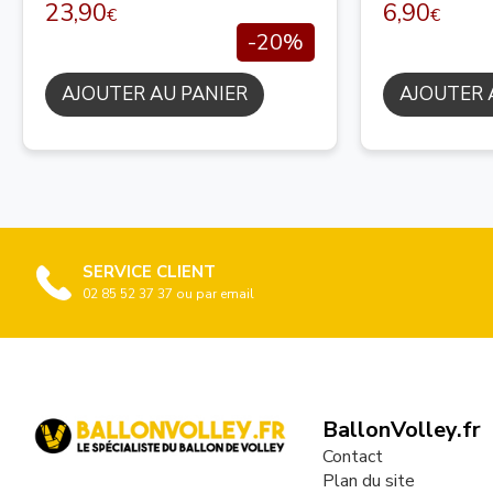
23,90
6,90
€
€
-20%
AJOUTER AU PANIER
AJOUTER 
SERVICE CLIENT
02 85 52 37 37 ou par email
BallonVolley.fr
Contact
Plan du site