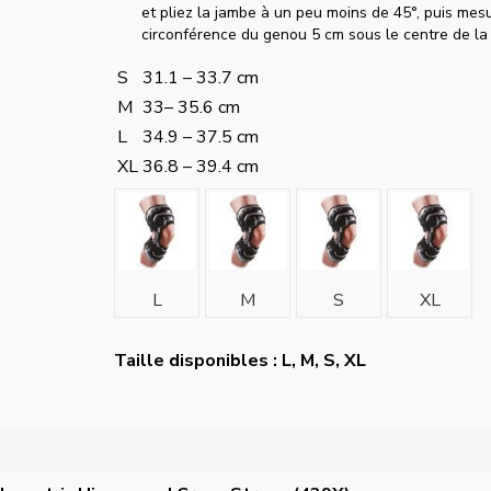
et pliez la jambe à un peu moins de 45°, puis mes
circonférence du genou 5 cm sous le centre de la 
S
31.1 – 33.7 cm
M
33– 35.6 cm
L
34.9 – 37.5 cm
XL
36.8 – 39.4 cm
L
M
S
XL
Taille disponibles : L, M, S, XL