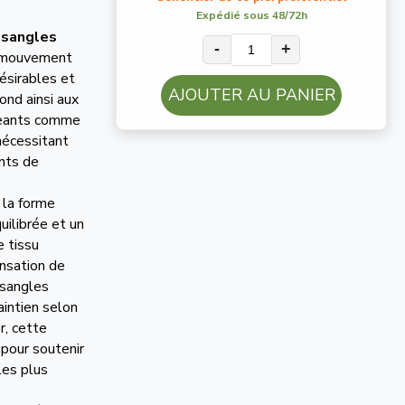
Expédié sous 48/72h
e
sangles
-
+
e mouvement
désirables et
AJOUTER AU PANIER
ond ainsi aux
geants comme
 nécessitant
nts de
 la forme
uilibrée et un
e tissu
ensation de
s sangles
aintien selon
er, cette
 pour soutenir
les plus