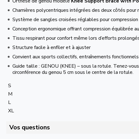
Orthèse de genou modèle
Knee Support Brace with Po
Charnières polycentriques intégrées des deux côtés pour m
Système de sangles croisées réglables pour compression
Conception ergonomique offrant compression équilibrée aut
Tissu respirant pour confort même lors d’efforts prolongé
Structure facile à enfiler et à ajuster
Convient aux sports collectifs, entraînements fonctionnels
Guide taille : GENOU (KNEE) – sous la rotule. Tenez-vous
circonférence du genou 5 cm sous le centre de la rotule.
S
M
L
XL
Vos questions