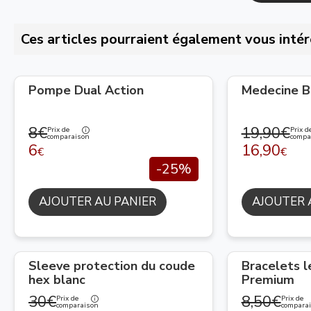
Ces articles pourraient également vous intér
Pompe Dual Action
Medecine Ba
8€
19,90€
Prix de
Prix d
comparaison
compa
6
16,90
€
€
-25%
AJOUTER AU PANIER
AJOUTER 
Sleeve protection du coude
Bracelets 
hex blanc
Premium
30€
8,50€
Prix de
Prix de
comparaison
compara