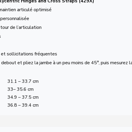
lycentric Hinges and Cross Straps (429X)
aintien articulé optimisé
 personnalisée
our de l’articulation
s
 et sollicitations fréquentes
 debout et pliez la jambe à un peu moins de 45°, puis mesurez l
31.1 – 33.7 cm
33– 35.6 cm
34.9 – 37.5 cm
36.8 – 39.4 cm