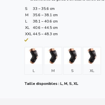
S
33 – 35.6 cm
M
35.6 – 38.1 cm
L
38.1 – 40.6 cm
XL
40.6 – 44.5 cm
XXL
44.5 – 48.3 cm
L
M
S
XL
Taille disponibles : L, M, S, XL