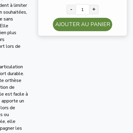
dent à limiter
-
+
n souhaitées,
ue sans
AJOUTER AU PANIER
Elle
ien plus
urs
rt lors de
rticulation
ort durable.
tte orthèse
ation de
e est facile à
s) apporte un
 lors de
es ou
le, elle
mpagner les