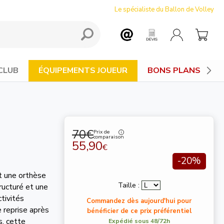
Le spécialiste du Ballon de Volley
CLUB
ÉQUIPEMENTS JOUEUR
BONS PLANS
70€
Prix de
comparaison
55,90
€
-20%
 une orthèse
Taille :
ructuré et une
ctivités
Commandez dès aujourd'hui pour
e reprise après
bénéficier de ce prix préférentiel
s, cette
Expédié sous 48/72h