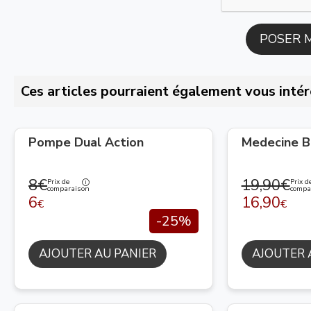
Ces articles pourraient également vous intér
Pompe Dual Action
Medecine Ba
8€
19,90€
Prix de
Prix d
comparaison
compa
6
16,90
€
€
-25%
AJOUTER AU PANIER
AJOUTER 