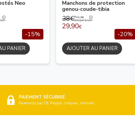
lestés Neo
Manchons de protection
genou-coude-tibia
38€
Prix de
ison
comparaison
29,90
€
-15%
-20%
AU PANIER
AJOUTER AU PANIER
PAIEMENT SÉCURISÉ
Paiements par CB, Paypal, chèques, virement...