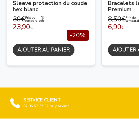
Sleeve protection du coude
Bracelets 
hex blanc
Premium
30€
8,50€
Prix de
Prix de
comparaison
compara
23,90
6,90
€
€
-20%
AJOUTER AU PANIER
AJOUTER 
SERVICE CLIENT
02 85 52 37 37 ou par email