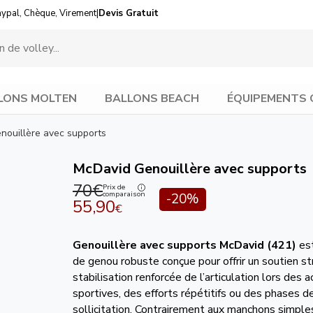
aypal, Chèque, Virement
|
Devis Gratuit
LONS MOLTEN
BALLONS BEACH
ÉQUIPEMENTS 
nouillère avec supports
McDavid Genouillère avec supports
70€
Prix de
comparaison
-20%
55,90
€
Genouillère avec supports
McDavid (421)
est
de genou robuste conçue pour offrir un soutien st
stabilisation renforcée de l’articulation lors des a
sportives, des efforts répétitifs ou des phases d
sollicitation. Contrairement aux manchons simple