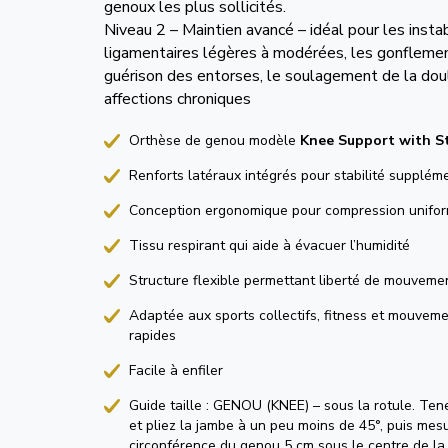
genoux les plus sollicités.
Niveau 2 – Maintien avancé – idéal pour les instab
ligamentaires légères à modérées, les gonflemen
guérison des entorses, le soulagement de la doul
affections chroniques
Orthèse de genou modèle
Knee Support with St
Renforts latéraux intégrés pour stabilité supplém
Conception ergonomique pour compression unifo
Tissu respirant qui aide à évacuer l’humidité
Structure flexible permettant liberté de mouveme
Adaptée aux sports collectifs, fitness et mouveme
rapides
Facile à enfiler
Guide taille : GENOU (KNEE) – sous la rotule. Te
et pliez la jambe à un peu moins de 45°, puis mes
circonférence du genou 5 cm sous le centre de la 