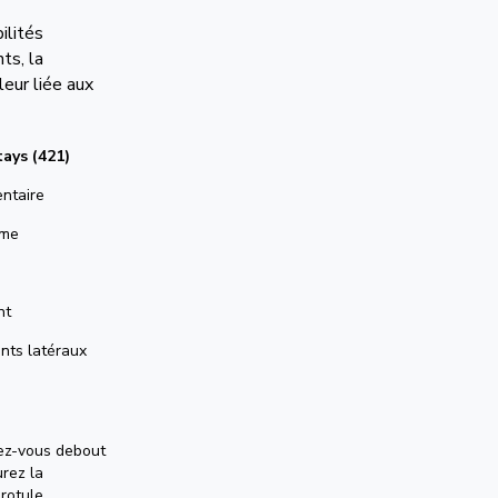
ilités
ts, la
eur liée aux
ays (421)
entaire
rme
nt
nts latéraux
nez-vous debout
urez la
rotule.