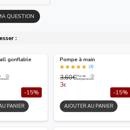
esser :
ll gonflable
Pompe à main
(3)
3,60€
e
Prix de
raison
comparaison
3
€
-15%
-15%
AU PANIER
AJOUTER AU PANIER