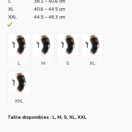
L
38.1 – 40.6 cm
XL
40.6 – 44.5 cm
XXL
44.5 – 48.3 cm
L
M
S
XL
XXL
Taille disponibles : L, M, S, XL, XXL