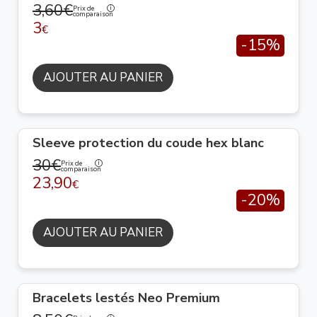
3,60€
Prix de
comparaison
3
€
-15%
AJOUTER AU PANIER
Sleeve protection du coude hex blanc
30€
Prix de
comparaison
23,90
€
-20%
AJOUTER AU PANIER
Bracelets lestés Neo Premium