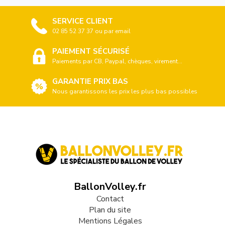
SERVICE CLIENT
02 85 52 37 37 ou par email
PAIEMENT SÉCURISÉ
Paiements par CB, Paypal, chèques, virement...
GARANTIE PRIX BAS
Nous garantissons les prix les plus bas possibles
BallonVolley.fr
Contact
Plan du site
Mentions Légales