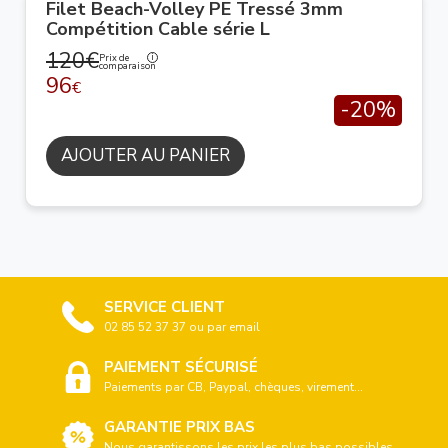
Filet Beach-Volley PE Tressé 3mm
Compétition Cable série L
120€
Prix de
comparaison
96
€
-20%
AJOUTER AU PANIER
SERVICE CLIENT
02 85 52 37 37 ou par email
PAIEMENT SÉCURISÉ
Paiements par CB, Paypal, chèques, virement...
GARANTIE PRIX BAS
Nous garantissons les prix les plus bas possibles