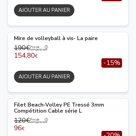
AJOUTER AU PANIER
Mire de volleyball à vis- La paire
190€
Prix de
comparaison
154,80
€
-15%
AJOUTER AU PANIER
Filet Beach-Volley PE Tressé 3mm
Compétition Cable série L
120€
Prix de
comparaison
96
€
-20%