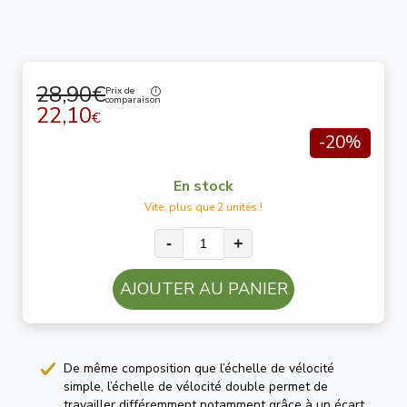
28,90€
Prix de
comparaison
22,10
€
-20%
En stock
Vite, plus que 2 unités !
-
+
AJOUTER AU PANIER
De même composition que l’échelle de vélocité
simple, l’échelle de vélocité double permet de
travailler différemment notamment grâce à un écart