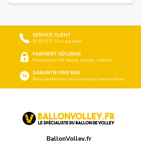
SERVICE CLIENT
02 85 52 37 37 ou par email
PAIEMENT SÉCURISÉ
Paiements par CB, Paypal, chèques, virement...
GARANTIE PRIX BAS
Nous garantissons les prix les plus bas possibles
BallonVolley.fr