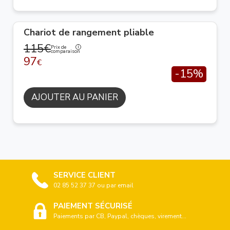
Chariot de rangement pliable
115€
Prix de
comparaison
97
€
-15%
AJOUTER AU PANIER
SERVICE CLIENT
02 85 52 37 37 ou par email
PAIEMENT SÉCURISÉ
Paiements par CB, Paypal, chèques, virement...