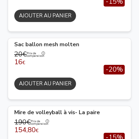
-15%
AJOUTER AU PANIER
Sac ballon mesh molten
20€
Prix de
comparaison
16
€
-20%
AJOUTER AU PANIER
Mire de volleyball à vis- La paire
190€
Prix de
comparaison
154,80
€
-15%