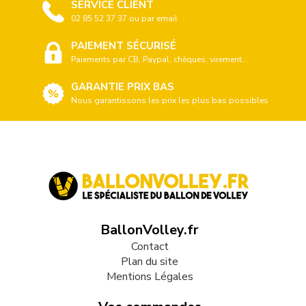
SERVICE CLIENT
02 85 52 37 37 ou par email
PAIEMENT SÉCURISÉ
Paiements par CB, Paypal, chèques, virement...
GARANTIE PRIX BAS
Nous garantissons les prix les plus bas possibles
BallonVolley.fr
Contact
Plan du site
Mentions Légales