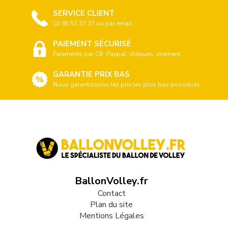
SERVICE CLIENT
02 85 52 37 37 ou par email
PAIEMENT SÉCURISÉ
Paiements par CB, Paypal, chèques, virement...
GARANTIE PRIX BAS
Nous garantissons les prix les plus bas possibles
BallonVolley.fr
Contact
Plan du site
Mentions Légales