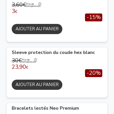
3,60€
Prix de
comparaison
3
€
-15%
AJOUTER AU PANIER
Sleeve protection du coude hex blanc
30€
Prix de
comparaison
23,90
€
-20%
AJOUTER AU PANIER
Bracelets lestés Neo Premium