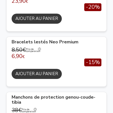
23,90
€
-20%
AJOUTER AU PANIER
Bracelets lestés Neo Premium
8,50€
Prix de
comparaison
6,90
€
-15%
AJOUTER AU PANIER
Manchons de protection genou-coude-
tibia
38€
Prix de
comparaison