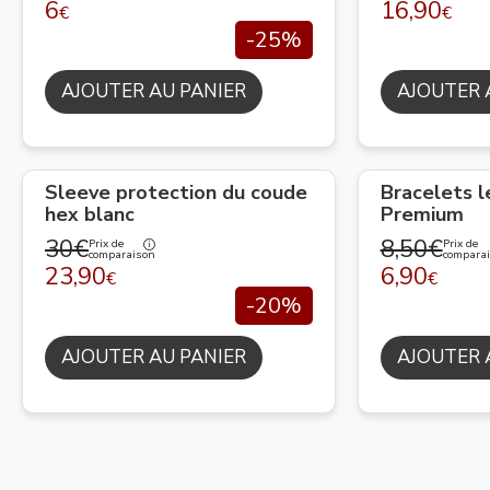
6
16,90
€
€
-25%
AJOUTER AU PANIER
AJOUTER 
Sleeve protection du coude
Bracelets 
hex blanc
Premium
30€
8,50€
Prix de
Prix de
comparaison
compara
23,90
6,90
€
€
-20%
AJOUTER AU PANIER
AJOUTER 