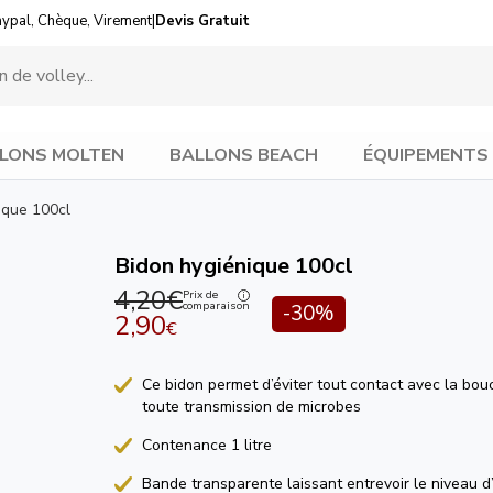
aypal, Chèque, Virement
|
Devis Gratuit
LONS MOLTEN
BALLONS BEACH
ÉQUIPEMENTS
ique 100cl
Bidon hygiénique 100cl
4,20€
Prix de
comparaison
-30%
2,90
€
Ce bidon permet d’éviter tout contact avec la bou
toute transmission de microbes
Contenance 1 litre
Bande transparente laissant entrevoir le niveau d