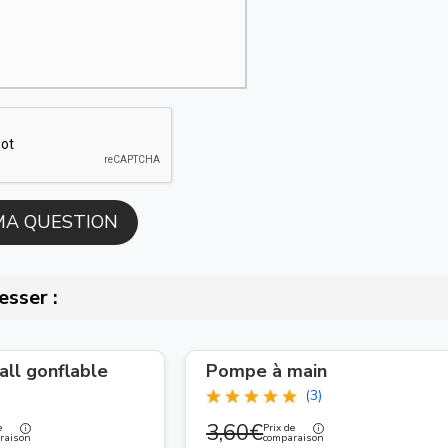
esser :
ll gonflable
Pompe à main
(3)
3,60€
e
Prix de
raison
comparaison