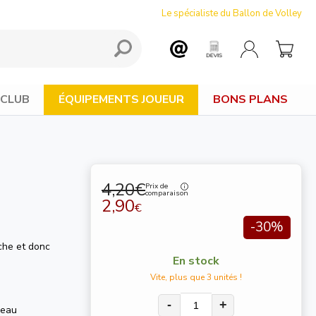
Le spécialiste du Ballon de Volley
 CLUB
ÉQUIPEMENTS JOUEUR
BONS PLANS
4,20€
Prix de
comparaison
2,90
€
-30%
che et donc
En stock
Vite, plus que 3 unités !
-
+
’eau