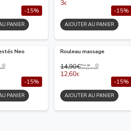
3
€
-15%
-15%
AU PANIER
AJOUTER AU PANIER
lestés Neo
Rouleau massage
14,90€
Prix de
ison
comparaison
12,60
€
-15%
-15%
AU PANIER
AJOUTER AU PANIER