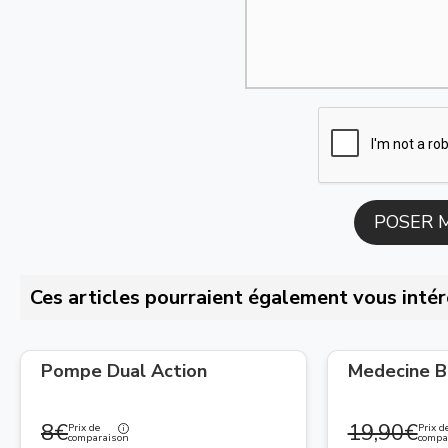
Ces articles pourraient également vous intér
Pompe Dual Action
Medecine Ba
8€
19,90€
Prix de
Prix d
comparaison
compa