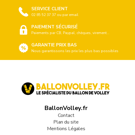
SERVICE CLIENT
02 85 52 37 37 ou par email
PAIEMENT SÉCURISÉ
Paiements par CB, Paypal, chèques, virement...
GARANTIE PRIX BAS
Nous garantissons les prix les plus bas possibles
BallonVolley.fr
Contact
Plan du site
Mentions Légales