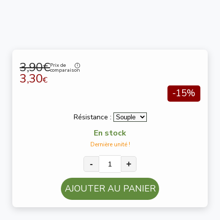
3,90€
Prix de
comparaison
3,30
€
-15%
Résistance :
En stock
Dernière unité !
-
+
AJOUTER AU PANIER