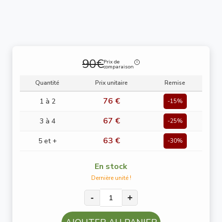
90€
Prix de
comparaison
Quantité
Prix unitaire
Remise
76 €
1 à 2
-15%
67 €
3 à 4
-25%
63 €
5 et +
-30%
En stock
Dernière unité !
-
+