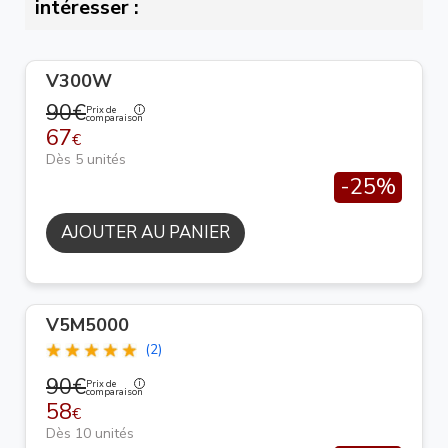
intéresser :
V300W
90€
Prix de
comparaison
67
€
Dès 5 unités
-25%
AJOUTER AU PANIER
V5M5000
(2)
90€
Prix de
comparaison
58
€
Dès 10 unités