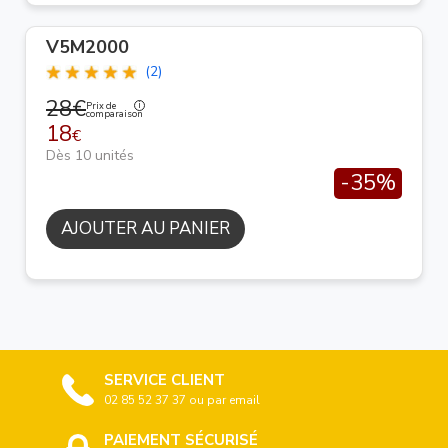
V5M2000
(2)
28€
Prix de
comparaison
18
€
Dès 10 unités
-35%
AJOUTER AU PANIER
SERVICE CLIENT
02 85 52 37 37 ou par email
PAIEMENT SÉCURISÉ