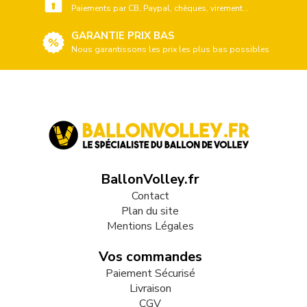
Paiements par CB, Paypal, chèques, virement...
GARANTIE PRIX BAS
Nous garantissons les prix les plus bas possibles
BallonVolley.fr
Contact
Plan du site
Mentions Légales
Vos commandes
Paiement Sécurisé
Livraison
CGV