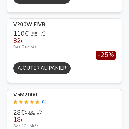
V200W FIVB
110€
Prix de
comparaison
82
€
Dès 5 unités
-25%
AJOUTER AU PANIER
V5M2000
(2)
28€
Prix de
comparaison
18
€
Dès 10 unités