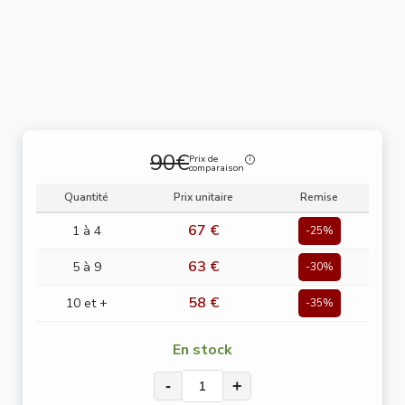
90€
Prix de
comparaison
Quantité
Prix unitaire
Remise
67 €
1 à 4
-25%
63 €
5 à 9
-30%
58 €
10 et +
-35%
En stock
-
+