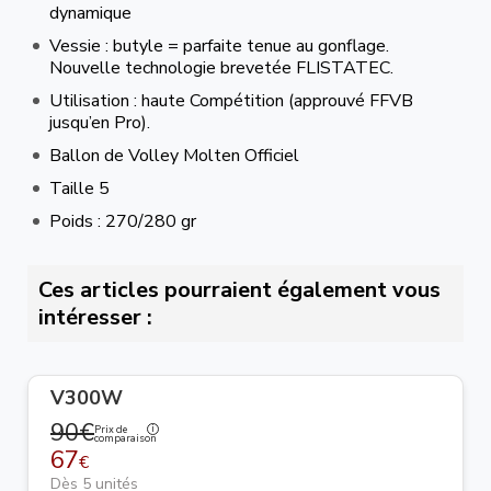
dynamique
Vessie : butyle = parfaite tenue au gonflage.
Nouvelle technologie brevetée FLISTATEC.
Utilisation : haute Compétition (approuvé FFVB
jusqu’en Pro).
Ballon de Volley Molten Officiel
Taille 5
Poids : 270/280 gr
Ces articles pourraient également vous
intéresser :
V300W
90€
Prix de
comparaison
67
€
Dès 5 unités