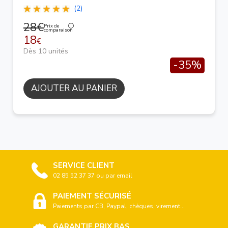
(2)
28€
Prix de
comparaison
18
€
Dès 10 unités
-35%
AJOUTER AU PANIER
SERVICE CLIENT
02 85 52 37 37 ou par email
PAIEMENT SÉCURISÉ
Paiements par CB, Paypal, chèques, virement...
GARANTIE PRIX BAS