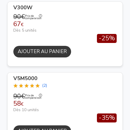
V300W
90€
Prix de
comparaison
67
€
Dès 5 unités
-25%
AJOUTER AU PANIER
V5M5000
(2)
90€
Prix de
comparaison
58
€
Dès 10 unités
-35%