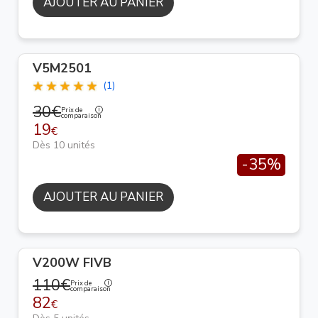
AJOUTER AU PANIER
V5M2501
(1)
30€
Prix de
comparaison
19
€
Dès 10 unités
-35%
AJOUTER AU PANIER
V200W FIVB
110€
Prix de
comparaison
82
€