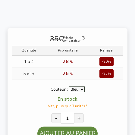
35€
Prix de
comparaison
Quantité
Prix unitaire
Remise
28 €
1 à 4
-20%
26 €
5 et +
-25%
Couleur :
En stock
Vite, plus que 3 unités !
-
+
AJOUTER AU PANIER