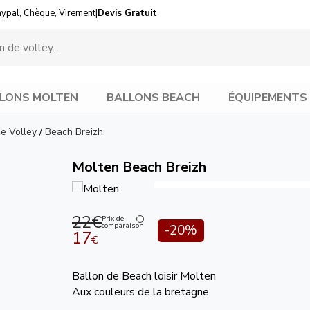
aypal, Chèque, Virement
|
Devis Gratuit
LONS MOLTEN
BALLONS BEACH
ÉQUIPEMENTS
de Volley
/
Beach Breizh
Molten Beach Breizh
22€
Prix de
comparaison
-20%
17
€
Ballon de Beach loisir Molten
Aux couleurs de la bretagne