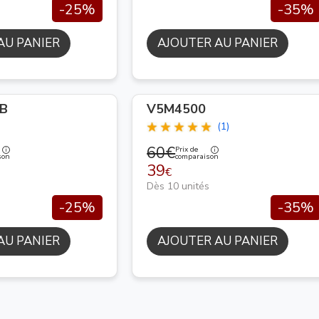
-25%
-35%
AU PANIER
AJOUTER AU PANIER
B
V5M4500
(1)
60€
Prix de
son
comparaison
39
€
Dès 10 unités
-25%
-35%
AU PANIER
AJOUTER AU PANIER