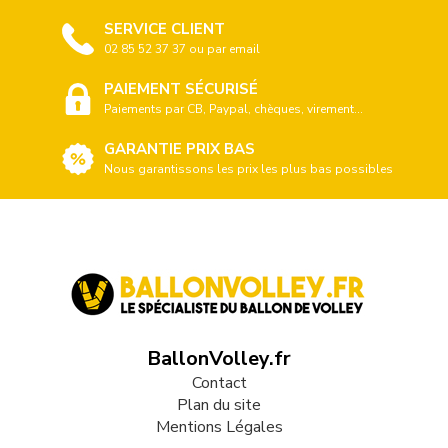
SERVICE CLIENT
02 85 52 37 37 ou par email
PAIEMENT SÉCURISÉ
Paiements par CB, Paypal, chèques, virement...
GARANTIE PRIX BAS
Nous garantissons les prix les plus bas possibles
BallonVolley.fr
Contact
Plan du site
Mentions Légales