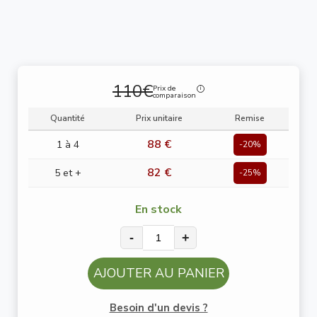
110€
Prix de
comparaison
Quantité
Prix unitaire
Remise
88 €
1 à 4
-20%
82 €
5 et +
-25%
En stock
-
+
AJOUTER AU PANIER
Besoin d'un devis ?