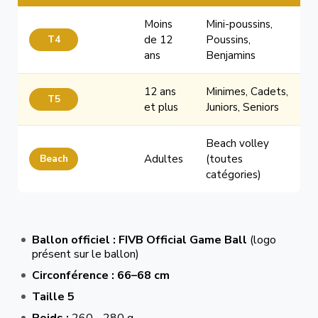
Moins
Mini-poussins,
T4
de 12
Poussins,
ans
Benjamins
12 ans
Minimes, Cadets,
T5
et plus
Juniors, Seniors
Beach volley
Beach
Adultes
(toutes
catégories)
Ballon officiel :
FIVB Official Game Ball
(logo
présent sur le ballon)
Circonférence :
66–68 cm
Taille 5
Poids :
260 - 280 g